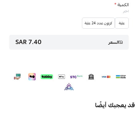
الكمية
*
اختر
علبة
كرتون عدد 24 علبة
7.40 SAR
السعر
قد يعجبك أيضًا