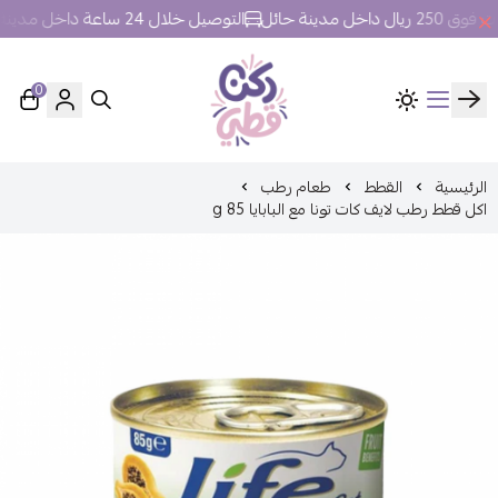
ل مدينة حائل
التوصيل خلال 24 ساعة داخل مدينة حائل.
0
ركن قطي
الرئيسية
القطط
طعام رطب
اكل قطط رطب لايف كات تونا مع البابايا 85 g