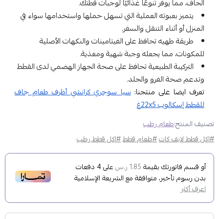
الجاف، مما يوفر تنوعًا غذائيًا لوجبات قطتك.
يتميز بعبوته العملية التي تسهل حملها واستخدامها سواء في
المنزل أو أثناء التنقل والسفر.
طريقة طهيه تحافظ على الفيتامينات والنكهات الأصلية
للمكونات، مما يجعله وجبة شهية ومغذية.
التركيبة الطبيعية تحافظ على صحة الجهاز الهضمي لدى القطط
وتدعم صحة الفرو والجلد.
تعرف ايضا على منتجنا:
سيا سوجري كرانشي أظرف طعام جاف
للقطط إسكالوب 22x5غ
تصنيف المنتج:
طعام رطب
#اكل قطط لايف كات
#طعام قطط
#اكل قطط رطب
أو قسم فاتورتك بقيمة
على
4
دفعات
1.85 ر.س
بدون رسوم تأخير، متوافقة مع الشريعة الإسلامية
اعرف أكثر