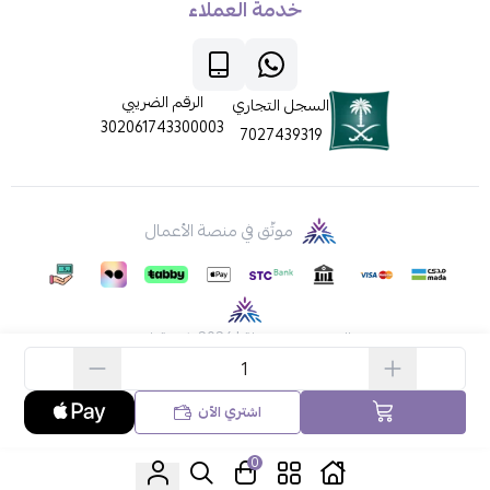
خدمة العملاء
الرقم الضريبي
السجل التجاري
302061743300003
7027439319
موثّق في منصة الأعمال
الحقوق محفوظة | 2026
ركن قطي
اشتري الآن
0