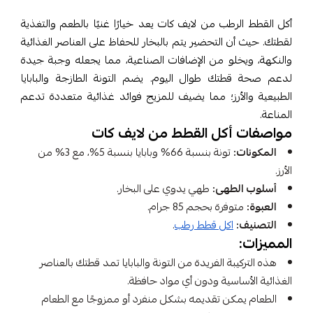
أكل القطط الرطب من لايف كات يعد خيارًا غنيًا بالطعم والتغذية
لقطتك. حيث أن التحضير يتم بالبخار للحفاظ على العناصر الغذائية
والنكهة، ويخلو من الإضافات الصناعية، مما يجعله وجبة جيدة
لدعم صحة قطتك طوال اليوم. يضم التونة الطازجة والبابايا
الطبيعية والأرز؛ مما يضيف للمزيج فوائد غذائية متعددة تدعم
المناعة.
مواصفات أكل القطط من لايف كات
المكونات:
تونة بنسبة 66% وبابايا بنسبة 5%، مع 3% من
الأرز.
أسلوب الطهى:
طهي يدوي على البخار.
العبوة:
متوفرة بحجم 85 جرام.
التصنيف:
اكل قطط رطب
.
المميزات:
هذه التركيبة الفريدة من التونة والبابايا تمد قطتك بالعناصر
الغذائية الأساسية ودون أي مواد حافظة.
الطعام يمكن تقديمه بشكل منفرد أو ممزوجًا مع الطعام