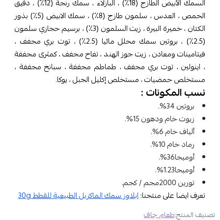
السمك الأبيض الطازج (18٪) ، البازلاء ، سمك رنجة (12٪) ، دقيق
الحمص ، العدس ، سلمون طازج (8٪) ، سمك الابيض (5٪) بذور
الكتان ، خميرة البيرة ، زيت السلمون (3٪) ، برسيم حجازي سلمون
(2.5٪) ، بروتين سمك محلل مائيا (2.5٪) ، توت بري مجفف ،
فيتامينات ومعادن ، زيت جوز الهند ، تفاح مجفف ، كمثرى مجففة
، اينولين ، توت بري مجفف ، طماطم مجففة ، سبانخ مجففة ،
مستخلص حمضيات ، مستخلص إكليل الجبل ، يوكا.
نسب المكونات :
بروتين 34%.
زيوت خام ودهون 15%.
ألياف خام 6%.
رماد خام 10%.
أوميجا36%.
أوميجا1.23%.
تورين 2000مجم / كجم.
تعرف ايضا على منتجنا:
ابلاوز سمك الماكريل الطبيعية للقطط 30g
تصنيف المنتج:
طعام جاف