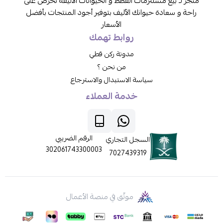
متجر لـ بيع مسلتزمات القطط و الحيوانات الاليفة نحرص على
راحة و سعادة حيوانك الأليف بتوفير أجود المنتجات بأفضل
الأسعار
روابط تهمك
مدونة ركن قطي
من نحن ؟
سياسة الاستبدال والاسترجاع
خدمة العملاء
الرقم الضريبي
السجل التجاري
302061743300003
7027439319
موثّق في منصة الأعمال