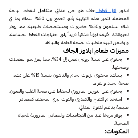
ابلاوز
اكل قطط
جاف هو حل غذائي متكامل للقطط البالغة
المعقمة. تتميز هذه التركيبة بأنها تجمع بين 50% سمك بما في
ذلك السلمون و50% خضروات ومستخلصات طبيعية، مما يوفر
لحيواناتك الأليفة توزناً غذائياً فريداً.يلبي احتياجات القطط الحساسة،
و يضمن تلبية متطلبات الصحة العامة واللياقة.
مميزات طعام ابلاوز الجاف
يحتوي على نسبة بروتين تصل إلى 34%، مما يعزز نمو العضلات
وصحتها.
يساعد محتوى الزيوت الخام والدهون بنسبة 15% على دعم
صحة الجلد والفراء.
يحتوي على التورين الضروري للحفاظ على صحة القلب والعيون.
استخدام التفاح والكمثرى والتوت البري المجفف كمصادر
طبيعية يدعم التنوع الغذائي.
يوفر مزيجًا غنيًا من الفيتامينات والمعادن الضرورية للحياة
الصحية.
المكونات: