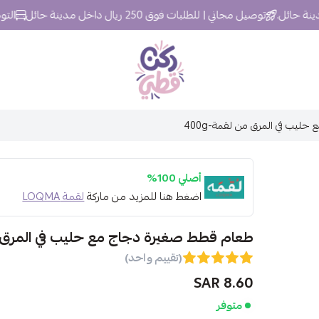
توصيل مجاني | للطلبات فوق 250 ريال داخل مدينة حائل
التوصيل خلال 24
ركن قطي
يب في المرق من لقمة-400g
أصلي 100%
اضغط هنا للمزيد من ماركة
لقمة LOQMA
طعام قطط صغيرة دجاج مع حليب في المرق من 
(تقييم واحد)
8.60 SAR
متوفر