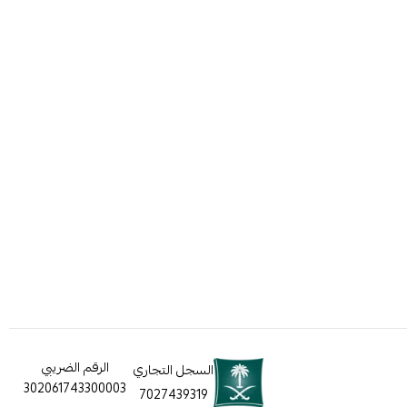
الرقم الضريبي
السجل التجاري
302061743300003
7027439319