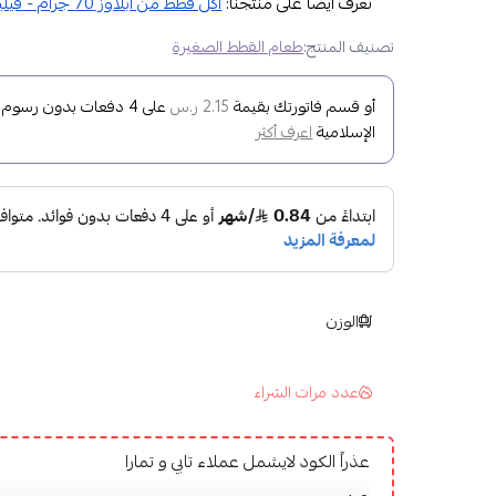
تعرف ايضا على منتجنا:
اكل قطط من ابلاوز 70 جرام - فيليه التونة بالطحالب
تصنيف المنتج:
طعام القطط الصغيرة
أو قسم فاتورتك بقيمة
على
4
دفعات بدون رسوم تأ
2.15 ر.س
الإسلامية
اعرف أكثر
الوزن
عدد مرات الشراء
عذراً الكود لايشمل عملاء تابي و تمارا