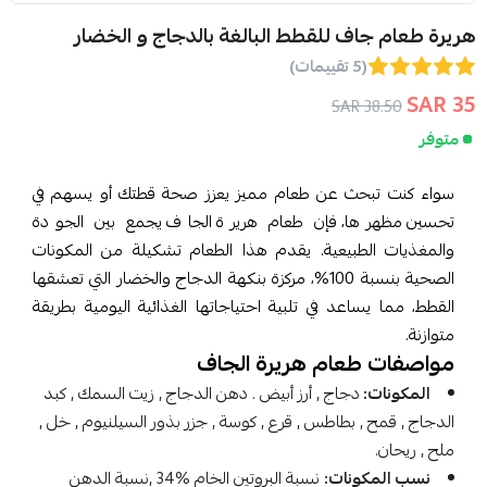
هريرة طعام جاف للقطط البالغة بالدجاج و الخضار
(5 تقييمات)
35 SAR
38.50 SAR
متوفر
سواء كنت تبحث عن طعام مميز يعزز صحة قطتك أو يسهم في
تحسين مظهرها، فإن طعام هريرة الجاف يجمع بين الجودة
والمغذيات الطبيعية. يقدم هذا الطعام تشكيلة من المكونات
الصحية بنسبة 100%، مركزة بنكهة الدجاج والخضار التي تعشقها
القطط، مما يساعد في تلبية احتياجاتها الغذائية اليومية بطريقة
متوازنة.
مواصفات طعام هريرة الجاف
المكونات:
دجاج , أرز أبيض . دهن الدجاج , زيت السمك , كبد
الدجاج , قمح , بطاطس , قرع , كوسة , جزر بذور السيلنيوم , خل ,
ملح , ريحان.
نسب المكونات:
نسبة البروتين الخام %34 ,نسبة الدهن