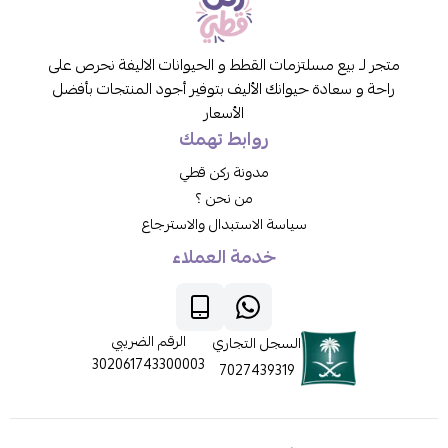
متجر لـ بيع مسلتزمات القطط و الحيوانات الاليفة نحرص على
راحة و سعادة حيوانك الأليف بتوفير أجود المنتجات بأفضل
الأسعار
روابط تهمك
مدونة ركن قطي
من نحن ؟
سياسة الاستبدال والاسترجاع
خدمة العملاء
الرقم الضريبي
السجل التجاري
302061743300003
7027439319