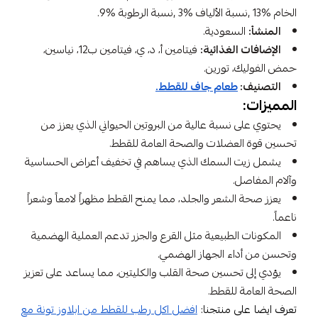
الخام %13 ,نسبة الألياف %3 ,نسبة الرطوبة %9.
المنشأ:
السعودية.
الإضافات الغذائية:
فيتامين أ، د، ي، فيتامين ب12، نياسين،
حمض الفوليك، تورين.
التصنيف:
طعام جاف للقطط.
المميزات:
يحتوي على نسبة عالية من البروتين الحيواني الذي يعزز من
تحسين قوة العضلات والصحة العامة للقطط.
يشمل زيت السمك الذي يساهم في تخفيف أعراض الحساسية
وآلام المفاصل.
يعزز صحة الشعر والجلد، مما يمنح القطط مظهراً لامعاً وشعراً
ناعماً.
المكونات الطبيعية مثل القرع والجزر تدعم العملية الهضمية
وتحسن من أداء الجهاز الهضمي.
يؤدي إلى تحسين صحة القلب والكليتين، مما يساعد على تعزيز
الصحة العامة للقطط.
تعرف ايضا على منتجنا:
افضل اكل رطب للقطط من ابلاوز تونة مع