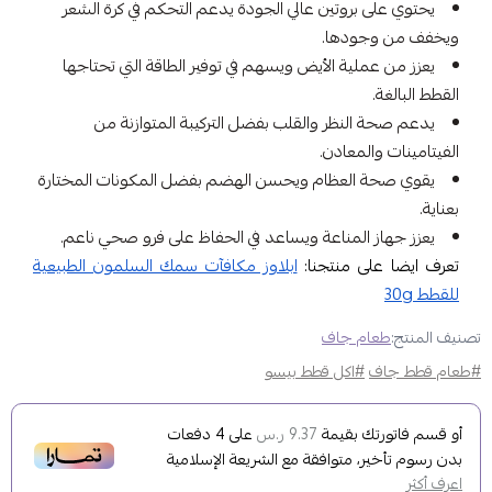
يحتوي على بروتين عالي الجودة يدعم التحكم في كرة الشعر
ويخفف من وجودها.
يعزز من عملية الأيض ويسهم في توفير الطاقة التي تحتاجها
القطط البالغة.
يدعم صحة النظر والقلب بفضل التركيبة المتوازنة من
الفيتامينات والمعادن.
يقوي صحة العظام ويحسن الهضم بفضل المكونات المختارة
بعناية.
يعزز جهاز المناعة ويساعد في الحفاظ على فرو صحي ناعم.
تعرف ايضا على منتجنا:
ابلاوز مكافآت سمك السلمون الطبيعية
للقطط 30g
تصنيف المنتج:
طعام جاف
#طعام قطط جاف
#اكل قطط بيسو
أو قسم فاتورتك بقيمة
على
4
دفعات
9.37 ر.س
بدون رسوم تأخير، متوافقة مع الشريعة الإسلامية
اعرف أكثر