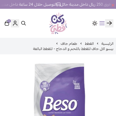
ل مدينة حائل
التوصيل خلال 24 ساعة داخل مدينة حائل.
0
ركن قطي
الرئيسية
القطط
طعام جاف
بيسو اكل جاف للقطط باللحم و الدجاج - للقطط البالغة