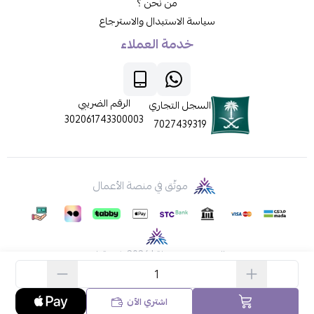
من نحن ؟
سياسة الاستبدال والاسترجاع
خدمة العملاء
الرقم الضريبي
السجل التجاري
302061743300003
7027439319
موثّق في منصة الأعمال
الحقوق محفوظة | 2026
ركن قطي
اشتري الآن