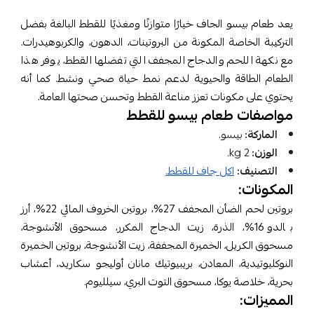
يعد طعام بيسو الجاف خيارًا متوازنًا ومغذيًا للقطط البالغة بفضل
التركيبة الخاصة المكونة من البروتينات، الدهون، والكربوهيدرات.
مع نكهة اللحم والدجاج المجفف التي تفضلها القطط، يوفر هذا
الطعام الطاقة والحيوية لدعم نمط حياة صحي ونشط. كما أنه
يحتوي على مكونات تعزز مناعة القطط وتحسن صحتها العامة.
مواصفات طعام بيسو للقطط
الماركة:
بيسو.
الوزن:
2 kg.
التصنيف:
اكل جاف للقطط.
المكونات:
بروتين لحم الضأن المجفف 27%، بروتين الخروف المائي 22%، أرز
بالدو 16%، الذرة، زيت الدجاج المكرر، مسحوق الأنشوجة،
مسحوق الكريل، الخميرة المجففة، زيت الأنشوجة، بروتين الخميرة
النوكليوتيدية، المعادن، بريبيوتيك مانان أوليجو سكاريد، أعشاب
بحرية، خلاصة يوكا، مسحوق التوت البري، سيلليوم.
المميزات: