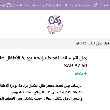
توصيل مجاني | للطلبات فوق 250 ريال داخل مدينة حائل
التوصيل خلال 24 سا
ركن قطي
عالي التكتل 12 كيلو
رمل انتر ساند للقطط برائحة بودرة الأطفال عالي التك
97.50 SAR
متوفر
انترساند رمل قطط معطر عالي التكتل برائحة بودرة الأطفال
بتقنيات كندية تضمن كتم الروائح لمدة 40 يوم،
و يتميز الرمل بتكتله العالي ، حيث يتشكل رمل القطط ال