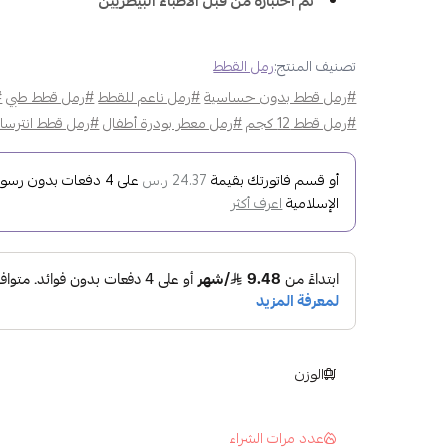
تم اختباره من قبل الأطباء البيطريين
تصنيف المنتج:
رمل القطط
#رمل قطط بدون حساسية
#رمل ناعم للقطط
#رمل قطط طبي
#
#رمل قطط 12 كجم
#رمل معطر بودرة أطفال
#رمل قطط انترسان
أو قسم فاتورتك بقيمة
على
4
دفعات بدون رسوم ت
24.37 ر.س
الإسلامية
اعرف أكثر
الوزن
عدد مرات الشراء