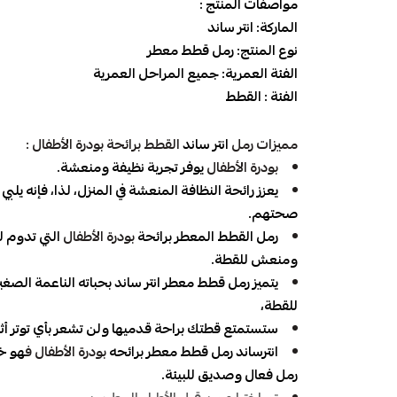
مواصفات المنتج :
الماركة: انتر ساند
نوع المنتج: رمل قطط معطر
الفئة العمرية: جميع المراحل العمرية
الفئة : القطط
مميزات رمل
انتر ساند
القطط برائحة بودرة الأطفال :
بودرة الأطفال
يوفر تجربة نظيفة ومنعشة.
يعزز رائحة النظافة المنعشة في المنزل، لذا، فإنه يلب
صحتهم.
رمل القطط المعطر برائحة
بودرة الأطفال
التي تدوم 
ومنعش للقطة.
يتميز رمل قطط معطر انتر ساند بحباته الناعمة الصغير
للقطة،
ستستمتع قطتك براحة قدميها ولن تشعر بأي توتر أثن
انترساند رمل قطط معطر برائحه
بودرة الأطفال ف
هو خي
رمل فعال وصديق للبيئة.