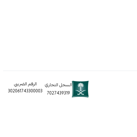
الرقم الضريبي
السجل التجاري
302061743300003
7027439319