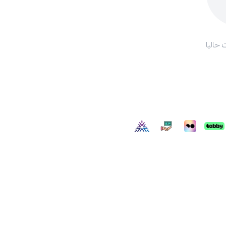
 حاليا