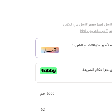
رمل قطط معطر
#رمل عالي التكتل
د
#انترساند رمل قطط
أخير، متوافقة مع الشريعة
6000 جم
62