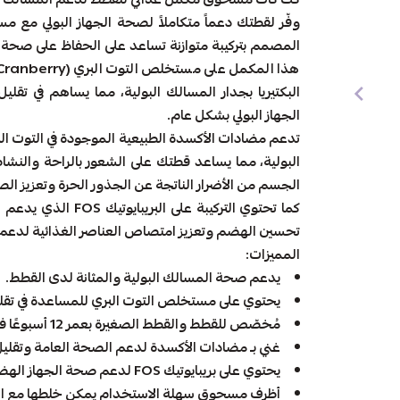
المصمم بتركيبة متوازنة تساعد على الحفاظ على صحة ا
البكتيريا بجدار المسالك البولية، مما يساهم في تقل
الجهاز البولي بشكل عام.
تدعم مضادات الأكسدة الطبيعية الموجودة في التوت البر
البولية، مما يساعد قطتك على الشعور بالراحة والنشا
الجسم من الأضرار الناتجة عن الجذور الحرة وتعزيز الص
كما تحتوي التركيبة على
تحسين الهضم وتعزيز امتصاص العناصر الغذائية لدع
المميزات:
يدعم صحة المسالك البولية والمثانة لدى القطط.
يحتوي على مستخلص التوت البري للمساعدة في تقليل
مُخصّص للقطط والقطط الصغيرة بعمر 12 أسبوعًا فأكثر.
غني بـ مضادات الأكسدة لدعم الصحة العامة وتقليل ا
يحتوي على بريبايوتيك FOS لدعم صحة الجهاز الهضمي.
أظرف مسحوق سهلة الاستخدام يمكن خلطها مع الط