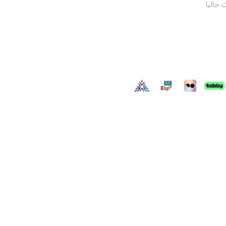
 حاليا