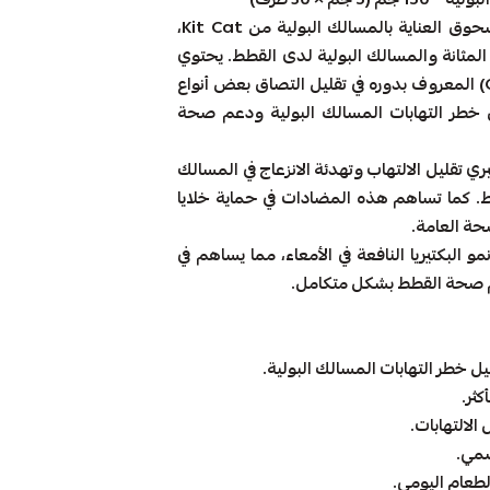
وفّر لقطتك دعماً متكاملاً لصحة الجهاز البولي مع مسحوق العناية بالمسالك البولية من Kit Cat،
لمثانة والمسالك البولية لدى القطط. يحتوي
هذا المكمل على مستخلص التوت البري (Cranberry) المعروف بدوره في تقليل التصاق بعض أنواع
يل خطر التهابات المسالك البولية ودعم صحة
ي تقليل الالتهاب وتهدئة الانزعاج في المسالك
ط. كما تساهم هذه المضادات في حماية خلايا
حة العامة.
 البريبايوتيك FOS الذي يدعم نمو البكتيريا النافعة في الأمعاء، مما يساهم في
م صحة القطط بشكل متكامل.
 خطر التهابات المسالك البولية.
لالتهابات.
عام اليومي.