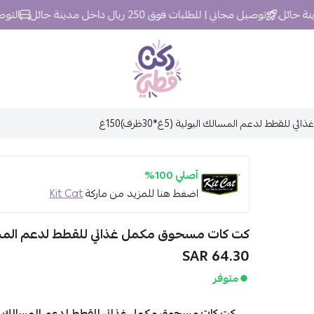
توصيل مجاني | للطلبات فوق 250 ريال داخل مدينة حائل
التوصيل خلال 24 سا
ركن قطي
طط لدعم المسالك البولية (5غ*30ظرف)150غ
أصلي 100%
اضغط هنا للمزيد من ماركة
Kit Cat
كت كات مسحوق مكمل غذائي للقطط لدعم المسالك البولية 
64.30 SAR
متوفر
كت كات مسحوق مكمل غذائي للقطط لدعم المسالك البولية – 150 جم (5 جم