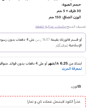
حجم العبوة:
30 ظرف × 5 جم
الوزن الصافي: 150 جم
تصنيف المنتج:
مكملات غذائية للقطط
أو قسم فاتورتك بقيمة
على
4
دفعات بدون رسوم ت
16.07 ر.س
الإسلامية
اعرف أكثر
الوزن
عذراً الكود لايشمل عملاء تابي و تمارا