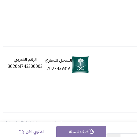
الرقم الضريبي
السجل التجاري
302061743300003
7027439319
الحقوق محفوظة | 2026
ركن قطي
أضف للسلة
اشتري الآن