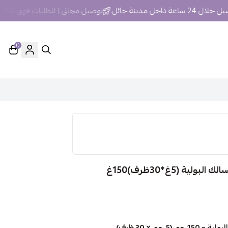
عة داخل مدينة حائل.
توصيل مجاني | للطلبات فوق 250 ريال داخل مدينة حائل
0
(5غ*30ظرف)150غ
 × 30 ظرف)