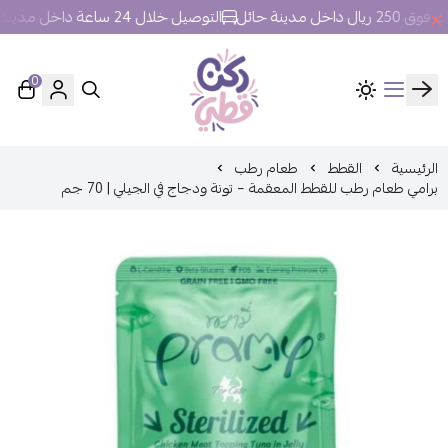
ل مدينة حائل
التوصيل خلال 24 ساعة داخل مدينة حائل.
0
ركن قطي
الرئيسية
القطط
طعام رطب
برامي طعام رطب للقطط المعقمة – تونة ودجاج في الجيلي | 70 جم