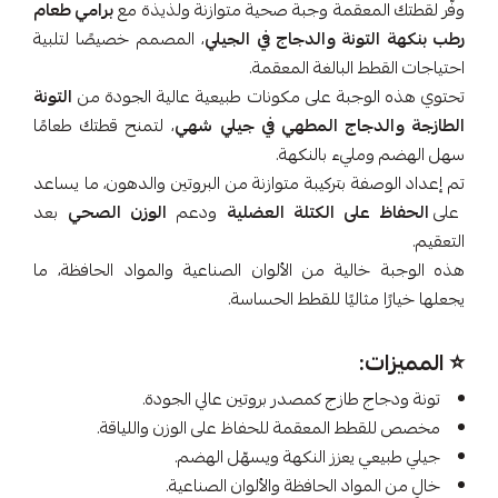
وفّر لقطتك المعقمة وجبة صحية متوازنة ولذيذة مع
برامي طعام
رطب بنكهة التونة والدجاج في الجيلي
، المصمم خصيصًا لتلبية
احتياجات القطط البالغة المعقمة.
تحتوي هذه الوجبة على مكونات طبيعية عالية الجودة من
التونة
الطازجة والدجاج المطهي في جيلي شهي
، لتمنح قطتك طعامًا
سهل الهضم ومليء بالنكهة.
تم إعداد الوصفة بتركيبة متوازنة من البروتين والدهون، ما يساعد
على
الحفاظ على الكتلة العضلية
ودعم
الوزن الصحي
بعد
التعقيم.
هذه الوجبة خالية من الألوان الصناعية والمواد الحافظة، ما
يجعلها خيارًا مثاليًا للقطط الحساسة.
⭐️ المميزات:
تونة ودجاج طازج كمصدر بروتين عالي الجودة.
مخصص للقطط المعقمة للحفاظ على الوزن واللياقة.
جيلي طبيعي يعزز النكهة ويسهّل الهضم.
خالٍ من المواد الحافظة والألوان الصناعية.