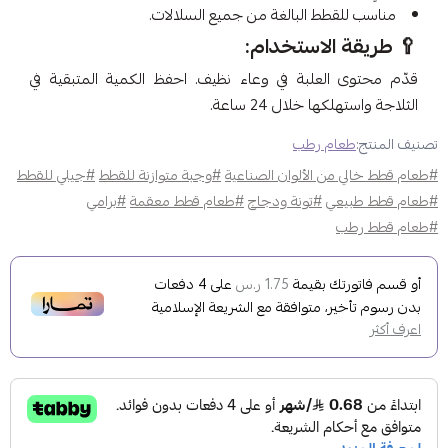
مناسب للقطط البالغة من جميع السلالات.
🥄 طريقة الاستخدام:
قدّم محتوى العلبة في وعاء نظيف. احفظ الكمية المتبقية في
الثلاجة واستهلكها خلال 24 ساعة.
تصنيف المنتج:
طعام رطب
#طعام قطط خالي من الألوان الصناعية
#وجبة متوازنة للقطط
#جيلي للقطط
#طعام قطط طبيعي
#تونة ودجاج
#طعام قطط معقمة
#برامي
#طعام قطط رطب
أو قسم فاتورتك بقيمة
على
4
دفعات
1.75 ر.س
بدون رسوم تأخير، متوافقة مع الشريعة الإسلامية
اعرف أكثر