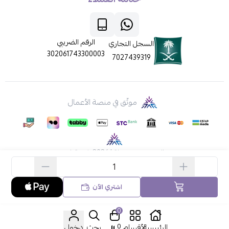
الرقم الضريبي
السجل التجاري
302061743300003
7027439319
موثّق في منصة الأعمال
الحقوق محفوظة | 2026
ركن قطي
اشتري الآن
0
الرئيسية
الأقسام
0
بحث
دخول