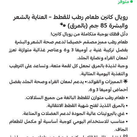
متوفر
رويال كانين طعام رطب للقطط – العناية بالشعر
والبشرة 85 جم (بالمرق)
🐾
دلّل قطّك بوجبة متكاملة من رويال كانين!
طعام رطب مميز مصمّم خصيصًا لدعم صحة الشعر والبشرة
بفضل تركيبة غنية بـ أوميغا 3 و6 وعناصر غذائية متوازنة تعزز
لمعان الفراء ونضارة الجلد.
وجبة لذيذة بالمرق تجعل كل لقمة متعة، وتساعد على الترطيب
والتغذية اليومية المثالية.
🌟 المميزات والفوائد:• يدعم لمعان الفراء وصحة الجلد بفضل
أحماض أوميغا 3 و6.
• طعام رطب متوازن للقطط البالغة من جميع السلالات.
• بالمرق اللذيذ لفتح شهية القطط الانتقائية.
• غني بالبروتينات عالية الجودة لدعم العضلات والمناعة.
• مناسب للاستخدام اليومي كوجبة أساسية أو مكمل للطعام
الجاف.