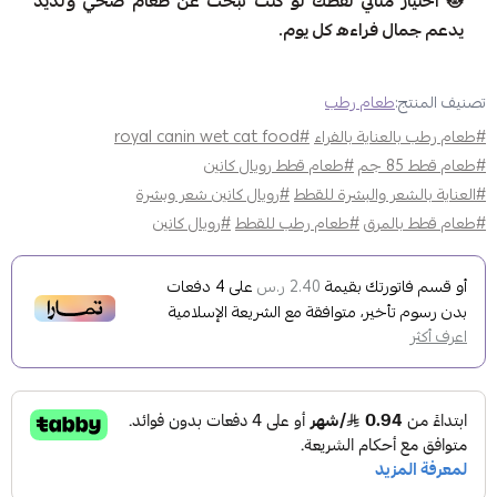
🐱 اختيار مثالي لقطّك لو كنت تبحث عن طعام صحي ولذيذ
يدعم جمال فراءه كل يوم.
تصنيف المنتج:
طعام رطب
#طعام رطب بالعناية بالفراء
#royal canin wet cat food
#طعام قطط 85 جم
#طعام قطط رويال كانين
#العناية بالشعر والبشرة للقطط
#رويال كانين شعر وبشرة
#طعام قطط بالمرق
#طعام رطب للقطط
#رويال كانين
أو قسم فاتورتك بقيمة
على
4
دفعات
2.40 ر.س
بدون رسوم تأخير، متوافقة مع الشريعة الإسلامية
اعرف أكثر