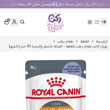
خل مدينة حائل
التوصيل خلال 24 ساعة داخل مدينة حائل.
0
ركن قطي
الرئيسية
القطط
طعام رطب
رويال كانين طعام رطب للقطط – العناية بالشعر والبشرة 85 جم (بالمرق)