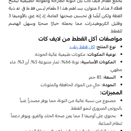
يجمع طعام لايف كات بين التونة الطازجة والفواكه الطبيعية ليمنح
قطك الغذاء المتوازن. يساهم هذا الطعام ليس فقط في تغذية
القطة ولكن أيضًا في تحسين صحتها العامة، إذ إنه غني بالأوميغا 3
وقليل الكربوهيدرات، مما يجعله خيارًا صحيًا وسهل الهضم
للقطط.
مواصفات أكل القطط من لايف كات
نوع المنتج:
اكل قطط رطب.
نوعية المكونات:
مكونات طبيعية عالية الجودة.
المكونات الأساسية:
تونة 66%، ثمار متنوعة 5%، أرز 3%، ماء
مطهي.
السعة:
85 جم.
الجودة:
خالٍ من المواد الحافظة والملونات.
المميزات:
مصنوع من نسبة عالية من التونة، مما يوفر مصدراً غنياً
بالبروتين الضروري لنمو القطط.
يحتوي على أوميغا 3 مما يعزز صحة الجلد والفرو، ويوفر دعماً
لنظام المناعة.