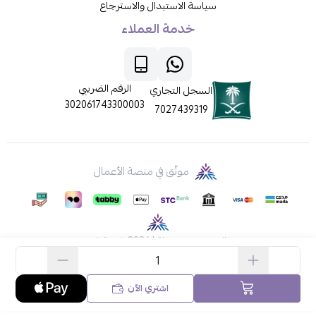
سياسة الاستبدال والاسترجاع
خدمة العملاء
الرقم الضريبي
السجل التجاري
302061743300003
7027439319
موثّق في منصة الأعمال
الحقوق محفوظة | 2026
ركن قطي
اشتري الآن