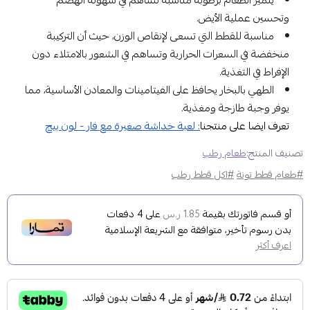
يتميز الطعام برطوبة مناسبة تساهم في سهولة الهضم
وتحسين عملية الأيض.
مناسبة للقطط التي تسعى لإنقاص الوزن، حيث أن التركيبة
منخفضة في السعرات الحرارية وتساهم في الشعور بالامتلاء دون
الإفراط في التغذية.
الطهي بالبخار يحافظ على الفيتامينات والمعادن الأساسية، مما
يوفر وجبة طازجة ومغذية.
تعرف ايضا على منتجنا
: لعبة خداشة صغيرة مع فار - لون بيج
تصنيف المنتج:
طعام رطب
#طعام قطط تونة
#اكل قطط رطب
أو قسم فاتورتك بقيمة
على
4
دفعات
1.85 ر.س
بدون رسوم تأخير، متوافقة مع الشريعة الإسلامية
اعرف أكثر