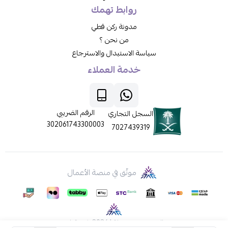
روابط تهمك
مدونة ركن قطي
من نحن ؟
سياسة الاستبدال والاسترجاع
خدمة العملاء
الرقم الضريبي
السجل التجاري
302061743300003
7027439319
موثّق في منصة الأعمال
الحقوق محفوظة | 2026
ركن قطي