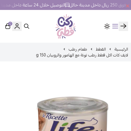
ل مدينة حائل
التوصيل خلال 24 ساعة داخل مدينة حائل.
0
ركن قطي
الرئيسية
القطط
طعام رطب
لايف كات اكل قطط رطب تونة مع الهامور والروبيان 150 g